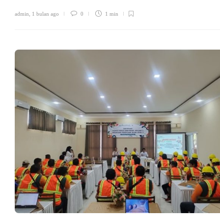
admin
,
1 bulan ago
0
1 min