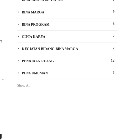
BINA JASA KONSTRUKSI
9
BINA MARGA
6
BINA PROGRAM
2
CIPTA KARYA
n
2
KEGIATAN BIDANG BINA MARGA
12
PENATAAN RUANG
3
PENGUMUMAN
….
Show All
g