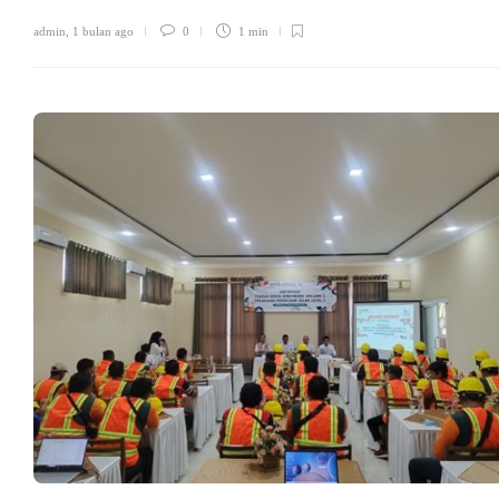
admin
,
1 bulan ago
0
1 min