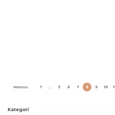
1
…
5
6
7
8
9
10
1
PREVIOUS
Kategori