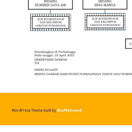
WordPress Theme built by
Shufflehound
.