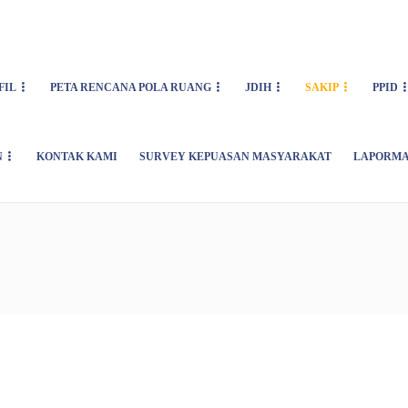
FIL
PETA RENCANA POLA RUANG
JDIH
SAKIP
PPID
N
KONTAK KAMI
SURVEY KEPUASAN MASYARAKAT
LAPORMA