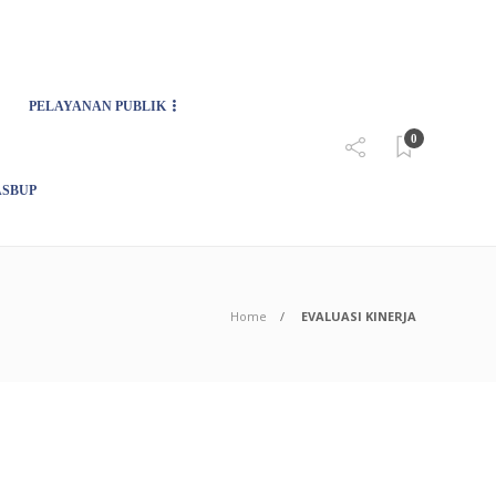
08
AGU
2026
PELAYANAN PUBLIK
0
SBUP
Home
EVALUASI KINERJA